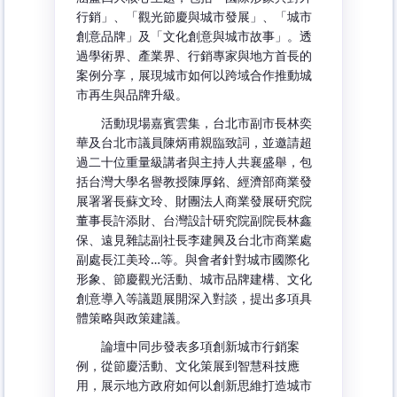
行銷」、「觀光節慶與城市發展」、「城市
創意品牌」及「文化創意與城市故事」。透
過學術界、產業界、行銷專家與地方首長的
案例分享，展現城市如何以跨域合作推動城
市再生與品牌升級。
活動現場嘉賓雲集，台北市副市長林奕
華及台北市議員陳炳甫親臨致詞，並邀請超
過二十位重量級講者與主持人共襄盛舉，包
括台灣大學名譽教授陳厚銘、經濟部商業發
展署署長蘇文玲、財團法人商業發展研究院
董事長許添財、台灣設計研究院副院長林鑫
保、遠見雜誌副社長李建興及台北市商業處
副處長江美玲…等。與會者針對城市國際化
形象、節慶觀光活動、城市品牌建構、文化
創意導入等議題展開深入對談，提出多項具
體策略與政策建議。
論壇中同步發表多項創新城市行銷案
例，從節慶活動、文化策展到智慧科技應
用，展示地方政府如何以創新思維打造城市