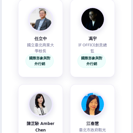
任立中
馮宇
國立臺北商業大
IF OFFICE創意總
學校長
監
國際形象與對
國際形象與對
外行銷
外行銷
陳芷駖 Amber
江春慧
Chen
臺北市政府觀光