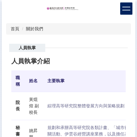
跳
到
主
要
首頁
關於我們
內
容
區
人員執掌
人員執掌介紹
職
姓名
主要執掌
稱
黃焜
院
煌 副
綜理高等研究院整體發展方向與策略規劃
長
校長
秘
規劃和承辦高等研究院各類計畫、「城市行銷
姚昇
書
關活動、伊雲谷經營講座業務，以及擔任高等
慧