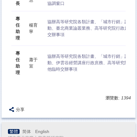
長
協調窗口
專
協辦高等研究院各類計畫、「城市行銷」論壇
任
楊育
動、臺北商業論叢業務、高等研究院行政庶務
助
寧
交辦事項
理
專
協辦高等研究院各類計畫、「城市行銷」論壇
任
蕭于
動、伊雲谷經營講座行政庶務、高等研究院行
助
宣
他臨時交辦事項
理
瀏覽數:
1394
分享
繁體
简体
English